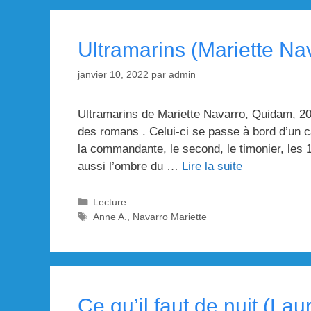
Ultramarins (Mariette Na
janvier 10, 2022
par
admin
Ultramarins de Mariette Navarro, Quidam, 202
des romans . Celui-ci se passe à bord d’un 
la commandante, le second, le timonier, les 
aussi l’ombre du …
Lire la suite
Catégories
Lecture
Étiquettes
Anne A.
,
Navarro Mariette
Ce qu’il faut de nuit (La