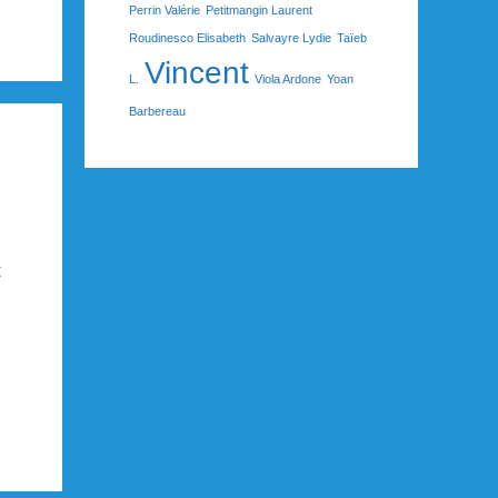
Perrin Valérie
Petitmangin Laurent
Roudinesco Elisabeth
Salvayre Lydie
Taïeb
Vincent
L.
Viola Ardone
Yoan
Barbereau
t