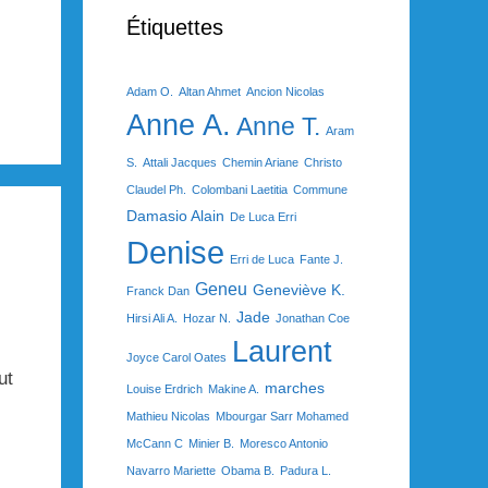
Étiquettes
Adam O.
Altan Ahmet
Ancion Nicolas
Anne A.
Anne T.
Aram
S.
Attali Jacques
Chemin Ariane
Christo
Claudel Ph.
Colombani Laetitia
Commune
Damasio Alain
De Luca Erri
Denise
Erri de Luca
Fante J.
Geneu
Geneviève K.
Franck Dan
Jade
Hirsi Ali A.
Hozar N.
Jonathan Coe
Laurent
Joyce Carol Oates
ut
marches
Louise Erdrich
Makine A.
Mathieu Nicolas
Mbourgar Sarr Mohamed
McCann C
Minier B.
Moresco Antonio
Navarro Mariette
Obama B.
Padura L.