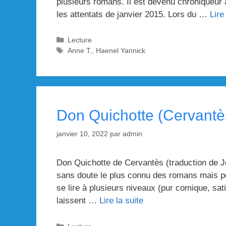
plusieurs romans. Il est devenu chroniqueur à
les attentats de janvier 2015. Lors du …
Lire
Catégories
Lecture
Étiquettes
Anne T.
,
Haenel Yannick
Don Quichotte (Cervantè
janvier 10, 2022
par
admin
Don Quichotte de Cervantès (traduction de 
sans doute le plus connu des romans mais peu
se lire à plusieurs niveaux (pur comique, sat
laissent …
Lire la suite
Catégories