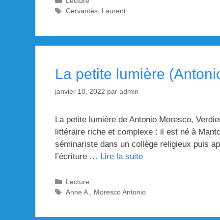
Lecture
Étiquettes
Cervantès
,
Laurent
La petite lumière (Anton
janvier 10, 2022
par
admin
La petite lumière de Antonio Moresco, Verdier
littéraire riche et complexe : il est né à M
séminariste dans un collège religieux puis a
l’écriture …
Lire la suite
Catégories
Lecture
Étiquettes
Anne A.
,
Moresco Antonio