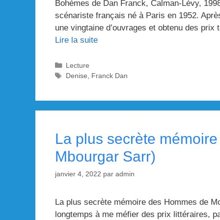
Bohèmes de Dan Franck, Calman-Lévy, 1998, 
scénariste français né à Paris en 1952. Après 
une vingtaine d’ouvrages et obtenu des prix 
Lire la suite
Catégories
Lecture
Étiquettes
Denise
,
Franck Dan
La plus secrète mémoi
Mbourgar Sarr)
janvier 4, 2022
par
admin
La plus secrète mémoire des Hommes de Moh
longtemps à me méfier des prix littéraires, p