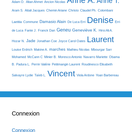
Anne A.
Anne T.
Adam O.
Altan Ahmet
Ancion Nicolas
Aram S.
Attali Jacques
Chemin Ariane
Christo
Claudel Ph.
Colombani
Denise
Damasio Alain
Laetitia
Commune
De Luca Erri
Erri
Geneu
Geneviève K.
de Luca
Fante J.
Franck Dan
Hirsi Ali A.
Laurent
Jade
Hozar N.
Jonathan Coe
Joyce Carol Oates
marches
Louise Erdrich
Makine A.
Mathieu Nicolas
Mbourgar Sarr
Mohamed
McCann C
Minier B.
Moresco Antonio
Navarro Mariette
Obama
B.
Padura L.
Perrin Valérie
Petitmangin Laurent
Roudinesco Elisabeth
Vincent
Salvayre Lydie
Taïeb L.
Viola Ardone
Yoan Barbereau
Connexion
Connexion