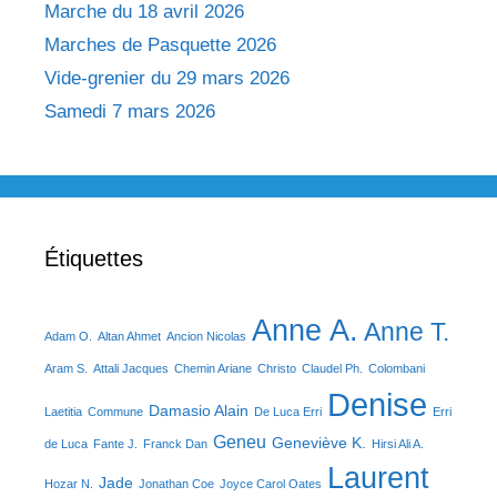
Marche du 18 avril 2026
Marches de Pasquette 2026
Vide-grenier du 29 mars 2026
Samedi 7 mars 2026
Étiquettes
Anne A.
Anne T.
Adam O.
Altan Ahmet
Ancion Nicolas
Aram S.
Attali Jacques
Chemin Ariane
Christo
Claudel Ph.
Colombani
Denise
Damasio Alain
Laetitia
Commune
De Luca Erri
Erri
Geneu
Geneviève K.
de Luca
Fante J.
Franck Dan
Hirsi Ali A.
Laurent
Jade
Hozar N.
Jonathan Coe
Joyce Carol Oates