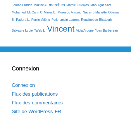
marches
Louise Erdrich
Makine A.
Mathieu Nicolas
Mbourgar Sarr
Mohamed
McCann C
Minier B.
Moresco Antonio
Navarro Mariette
Obama
B.
Padura L.
Perrin Valérie
Petitmangin Laurent
Roudinesco Elisabeth
Vincent
Salvayre Lydie
Taïeb L.
Viola Ardone
Yoan Barbereau
Connexion
Connexion
Flux des publications
Flux des commentaires
Site de WordPress-FR