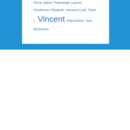
Perrin Valérie
Petitmangin Laurent
Roudinesco Elisabeth
Salvayre Lydie
Taïeb
Vincent
L.
Viola Ardone
Yoan
Barbereau