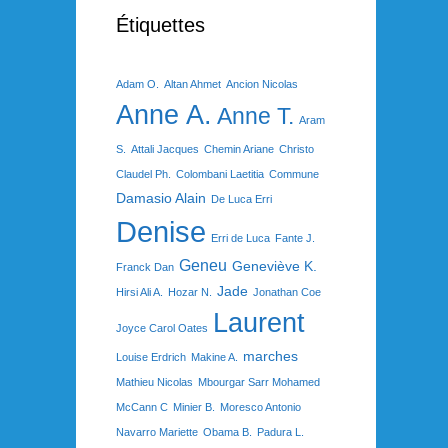
Étiquettes
Adam O.
Altan Ahmet
Ancion Nicolas
Anne A.
Anne T.
Aram
S.
Attali Jacques
Chemin Ariane
Christo
Claudel Ph.
Colombani Laetitia
Commune
Damasio Alain
De Luca Erri
Denise
Erri de Luca
Fante J.
Geneu
Geneviève K.
Franck Dan
Jade
Hirsi Ali A.
Hozar N.
Jonathan Coe
Laurent
Joyce Carol Oates
marches
Louise Erdrich
Makine A.
Mathieu Nicolas
Mbourgar Sarr Mohamed
McCann C
Minier B.
Moresco Antonio
Navarro Mariette
Obama B.
Padura L.