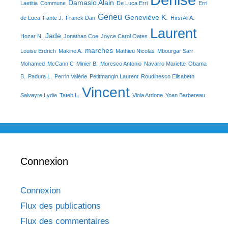
Damasio Alain
Laetitia
Commune
De Luca Erri
Erri
Geneu
Geneviève K.
de Luca
Fante J.
Franck Dan
Hirsi Ali A.
Laurent
Jade
Hozar N.
Jonathan Coe
Joyce Carol Oates
marches
Louise Erdrich
Makine A.
Mathieu Nicolas
Mbourgar Sarr
Mohamed
McCann C
Minier B.
Moresco Antonio
Navarro Mariette
Obama
B.
Padura L.
Perrin Valérie
Petitmangin Laurent
Roudinesco Elisabeth
Vincent
Salvayre Lydie
Taïeb L.
Viola Ardone
Yoan Barbereau
Connexion
Connexion
Flux des publications
Flux des commentaires