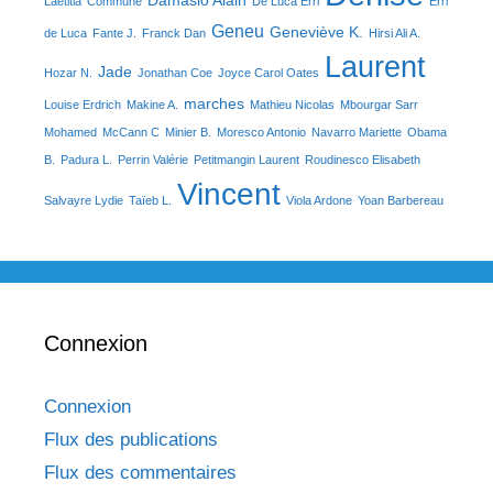
Laetitia
Commune
De Luca Erri
Erri
Geneu
Geneviève K.
de Luca
Fante J.
Franck Dan
Hirsi Ali A.
Laurent
Jade
Hozar N.
Jonathan Coe
Joyce Carol Oates
marches
Louise Erdrich
Makine A.
Mathieu Nicolas
Mbourgar Sarr
Mohamed
McCann C
Minier B.
Moresco Antonio
Navarro Mariette
Obama
B.
Padura L.
Perrin Valérie
Petitmangin Laurent
Roudinesco Elisabeth
Vincent
Salvayre Lydie
Taïeb L.
Viola Ardone
Yoan Barbereau
Connexion
Connexion
Flux des publications
Flux des commentaires