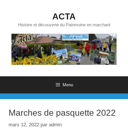
Aller
au
ACTA
contenu
Histoire et découverte du Patrimoine en marchant
Menu
Marches de pasquette 2022
mars 12, 2022
par
admin