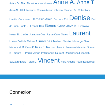
Anne A.
Anne T.
Adam O.
Altan Ahmet
Ancion Nicolas
Aram S.
Attali Jacques
Chemin Ariane
Christo
Claudel Ph.
Colombani
Denise
Damasio Alain
Laetitia
Commune
De Luca Erri
Erri
Geneu
Geneviève K.
de Luca
Fante J.
Franck Dan
Hirsi Ali A.
Laurent
Jade
Hozar N.
Jonathan Coe
Joyce Carol Oates
marches
Louise Erdrich
Makine A.
Mathieu Nicolas
Mbourgar Sarr
Mohamed
McCann C
Minier B.
Moresco Antonio
Navarro Mariette
Obama
B.
Padura L.
Perrin Valérie
Petitmangin Laurent
Roudinesco Elisabeth
Vincent
Salvayre Lydie
Taïeb L.
Viola Ardone
Yoan Barbereau
Connexion