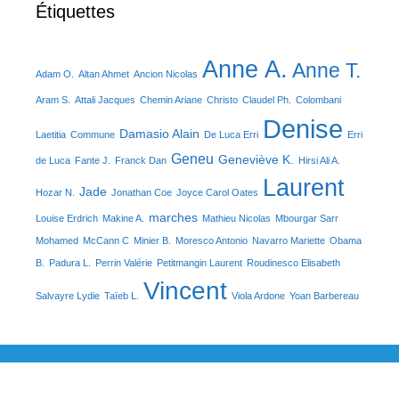
Étiquettes
Anne A.
Anne T.
Adam O.
Altan Ahmet
Ancion Nicolas
Aram S.
Attali Jacques
Chemin Ariane
Christo
Claudel Ph.
Colombani
Denise
Damasio Alain
Laetitia
Commune
De Luca Erri
Erri
Geneu
Geneviève K.
de Luca
Fante J.
Franck Dan
Hirsi Ali A.
Laurent
Jade
Hozar N.
Jonathan Coe
Joyce Carol Oates
marches
Louise Erdrich
Makine A.
Mathieu Nicolas
Mbourgar Sarr
Mohamed
McCann C
Minier B.
Moresco Antonio
Navarro Mariette
Obama
B.
Padura L.
Perrin Valérie
Petitmangin Laurent
Roudinesco Elisabeth
Vincent
Salvayre Lydie
Taïeb L.
Viola Ardone
Yoan Barbereau