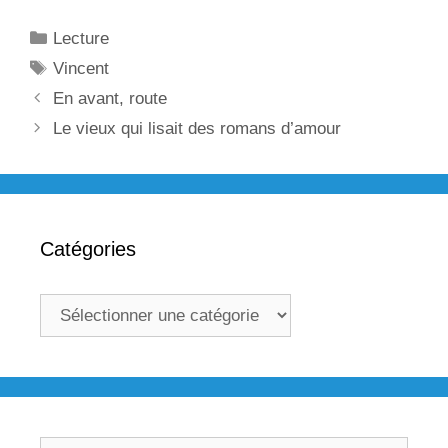
Catégories
Lecture
Étiquettes
Vincent
Navigation
En avant, route
des
Le vieux qui lisait des romans d’amour
articles
Catégories
Catégories