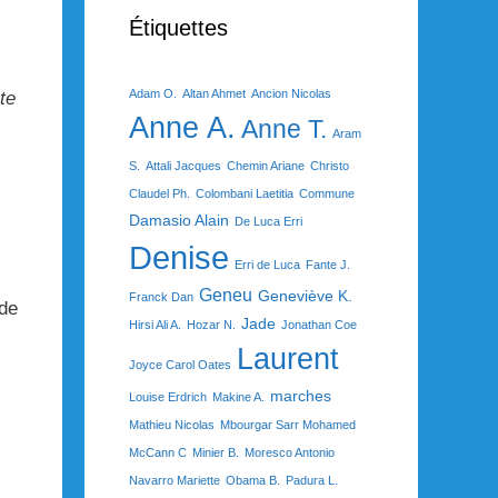
Étiquettes
Adam O.
Altan Ahmet
Ancion Nicolas
te
Anne A.
Anne T.
Aram
S.
Attali Jacques
Chemin Ariane
Christo
Claudel Ph.
Colombani Laetitia
Commune
Damasio Alain
De Luca Erri
Denise
Erri de Luca
Fante J.
Geneu
Geneviève K.
Franck Dan
 de
Jade
Hirsi Ali A.
Hozar N.
Jonathan Coe
Laurent
Joyce Carol Oates
marches
Louise Erdrich
Makine A.
Mathieu Nicolas
Mbourgar Sarr Mohamed
McCann C
Minier B.
Moresco Antonio
Navarro Mariette
Obama B.
Padura L.