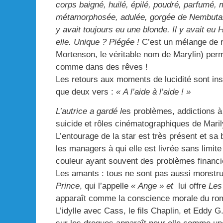
corps baigné, huilé, épilé, poudré, parfumé,
métamorphosée, adulée, gorgée de Nembutal. I
y avait toujours eu une blonde. Il y avait eu
elle. Unique ? Piégée !
C’est un mélange de r
Mortenson, le véritable nom de Marylin) perme
comme dans des rêves !
Les retours aux moments de lucidité sont inscr
que deux vers :
« A l’aide à l’aide ! »
L’autrice a gardé l
es problèmes, addictions à
suicide et rôles cinématographiques de Maril
L’entourage de la star est très présent et sa 
les managers à qui elle est livrée sans limite 
couleur ayant souvent des problèmes financi
Les amants : tous ne sont pas aussi monstru
Prince
, qui l’appelle
« Ange » et
lui offre
Les
apparaît comme la conscience morale du ro
L’idylle avec Cass, le fils Chaplin, et Eddy G.