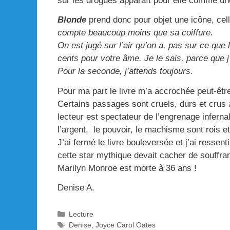
sur les drogues apparaît pour elle comme un
Blonde
prend donc pour objet une icône, cel
compte beaucoup moins que sa coiffure.
On est jugé sur l’air qu’on a, pas sur ce que 
cents pour votre âme. Je le sais, parce que j
Pour la seconde, j’attends toujours.
Pour ma part le livre m’a accrochée peut-être
Certains passages sont cruels, durs et crus 
lecteur est spectateur de l’engrenage inferna
l’argent, le pouvoir, le machisme sont rois et
J’ai fermé le livre bouleversée et j’ai resse
cette star mythique devait cacher de souffran
Marilyn Monroe est morte à 36 ans !
Denise A.
Catégories
Lecture
Étiquettes
Denise
,
Joyce Carol Oates