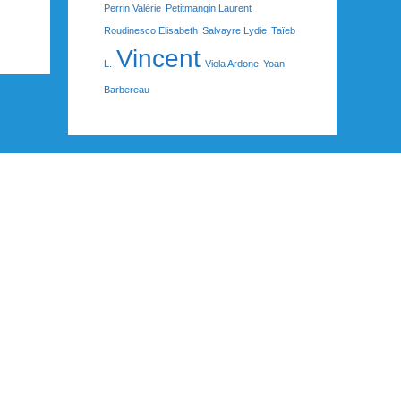
Perrin Valérie
Petitmangin Laurent
Roudinesco Elisabeth
Salvayre Lydie
Taïeb
Vincent
L.
Viola Ardone
Yoan
Barbereau