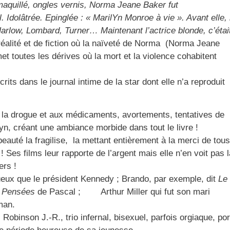
 maquillé, ongles vernis, Norma Jeane Baker fut
dolâtrée. Epinglée : « MarilYn Monroe à vie ». Avant elle, i
 Harlow, Lombard, Turner… Maintenant l’actrice blonde, c’étai
éalité et de fiction où la naïveté de Norma (Norma Jeane
t toutes les dérives où la mort et la violence cohabitent
its dans le journal intime de la star dont elle n’a reproduit
 la drogue et aux médicaments, avortements, tentatives de
yn, créant une ambiance morbide dans tout le livre !
beauté la fragilise, la mettant entièrement à la merci de tous
! Ses films leur rapporte de l’argent mais elle n’en voit pas l
ers !
eux que le président Kennedy ; Brando, par exemple, dit
Le
 Pensées
de Pascal ; Arthur Miller qui fut son mari
man.
 Robinson J.-R., trio infernal, bisexuel, parfois orgiaque, por