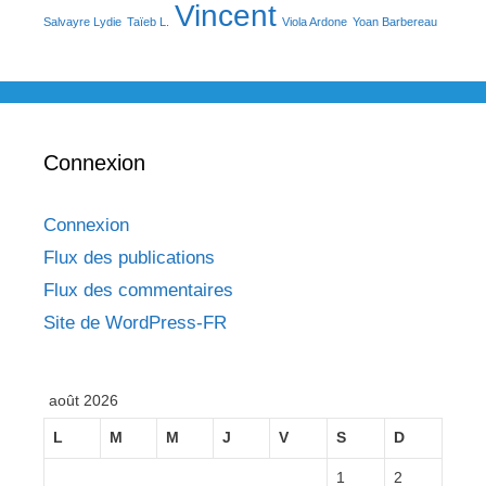
Vincent
Salvayre Lydie
Taïeb L.
Viola Ardone
Yoan Barbereau
Connexion
Connexion
Flux des publications
Flux des commentaires
Site de WordPress-FR
août 2026
L
M
M
J
V
S
D
1
2