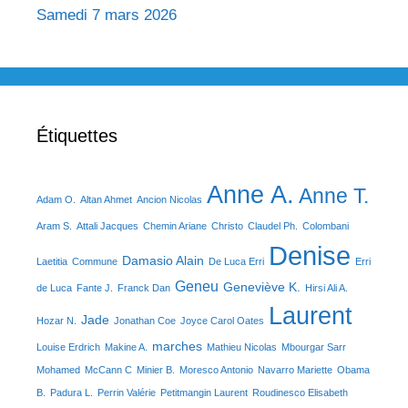
Samedi 7 mars 2026
Étiquettes
Anne A.
Anne T.
Adam O.
Altan Ahmet
Ancion Nicolas
Aram S.
Attali Jacques
Chemin Ariane
Christo
Claudel Ph.
Colombani
Denise
Damasio Alain
Laetitia
Commune
De Luca Erri
Erri
Geneu
Geneviève K.
de Luca
Fante J.
Franck Dan
Hirsi Ali A.
Laurent
Jade
Hozar N.
Jonathan Coe
Joyce Carol Oates
marches
Louise Erdrich
Makine A.
Mathieu Nicolas
Mbourgar Sarr
Mohamed
McCann C
Minier B.
Moresco Antonio
Navarro Mariette
Obama
B.
Padura L.
Perrin Valérie
Petitmangin Laurent
Roudinesco Elisabeth